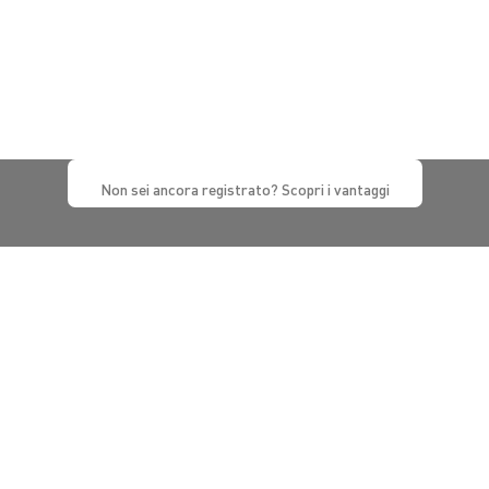
Non sei ancora registrato? Scopri i vantaggi
Lo specialista delle infrastrutture elettriche e digitali dell'ufficio
Privacy
BTicino Spa - Viale Borri 231, 21100 Varese - Capitale sociale 98.800.000 i.v. - R.I.
Varese e C.F. 10991860155 - R.E.A. Varese 237038 - P.I. 10991860155 - ©2016
BTicino S.p.A.