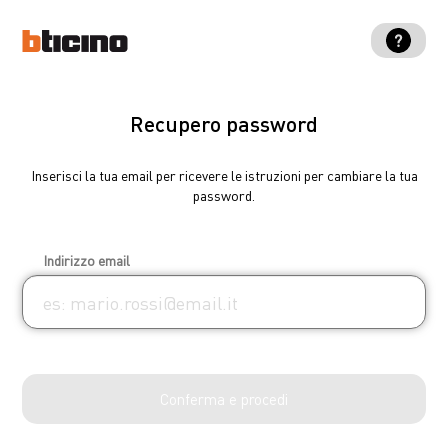
Hai bisogno di aiuto?
Recupero password
800.837.035
Inserisci la tua email per ricevere le istruzioni per cambiare la tua
Per qualsiasi informazione o aiuto chiama il nostro callcenter, attivo
password.
dal Lunedì al Venerdì dalle ore 8:30 alle 18:30.
Indirizzo email
Conferma e procedi