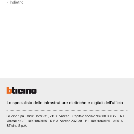
< Indietro
Lo specialista delle infrastrutture elettriche e digitali dell'ufficio
BTicino Spa - Viale Borri 231, 21100 Varese - Capitale sociale 98.800.000 i.v. - R.I.
Varese e C.F. 10991860155 - R.E.A. Varese 237038 - P.I. 10991860155 - ©2016
BTicino S.p.A.